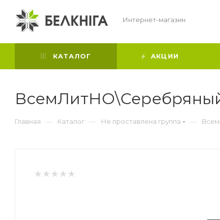
Интернет-магазин
КАТАЛОГ
АКЦИИ
ВсемЛитНО\Серебряный
—
—
—
Главная
Каталог
Не проставлена группа
Всем