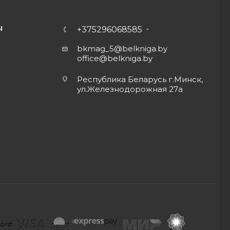
Ы
+375296068585
bkmag_5@belkniga.by
office@belkniga.by
Республика Беларусь г.Минск,
ул.Железнодорожная 27а