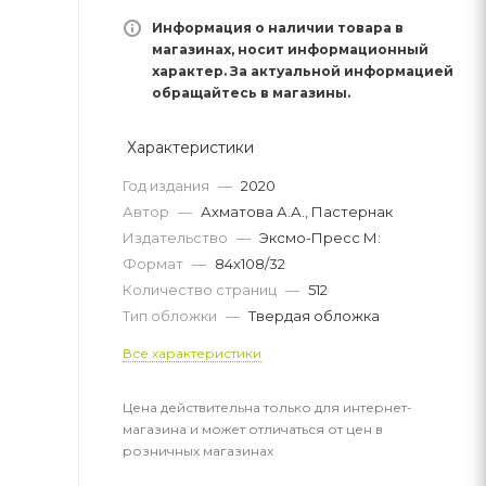
Информация о наличии товара в
магазинах, носит информационный
характер. За актуальной информацией
обращайтесь в магазины.
Характеристики
Год издания
—
2020
Автор
—
Ахматова А.А., Пастернак
Издательство
—
Эксмо-Пресс М:
Формат
—
84x108/32
Количество страниц
—
512
Тип обложки
—
Твердая обложка
Все характеристики
Цена действительна только для интернет-
магазина и может отличаться от цен в
розничных магазинах