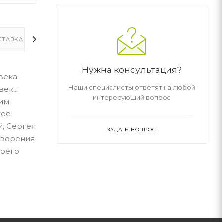
СТАВКА
ДОПОЛНИТЕЛЬНО
Нужна консультация?
века
Наши специалисты ответят на любой
ек...
интересующий вопрос
ким
кое
й, Сергея
ЗАДАТЬ ВОПРОС
творения
воего