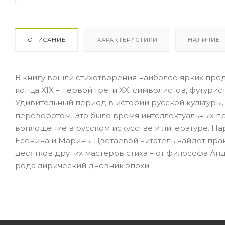
ОПИСАНИЕ
ХАРАКТЕРИСТИКИ
НАЛИЧИЕ
В книгу вошли стихотворения наиболее ярких пре
конца XIX – первой трети XX: символистов, футурис
Удивительный период в истории русской культуры,
переворотом. Это было время интеллектуальных п
воплощение в русском искусстве и литературе. Н
Есенина и Марины Цветаевой читатель найдет пр
десятков других мастеров стиха – от философа Ан
рода лирический дневник эпохи.