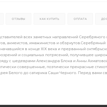
ОТЗЫВЫ
КАК КУПИТЬ
ОПЛАТА
ДО
дставителей всех заметных направлений Серебряного 
тов, акмеистов, имажинистов и обэриутов.Серебряный в
 начавшийся в конце ХIХ века и прерванный октябрьс
розрений и социальных потрясений, получившее широ
аряду с шедеврами Александра Блока и Анны Ахматово
актически совершенные, поэтически прекрасные стихо
дрея Белого до сатирика Саши Черного. Перед вами с