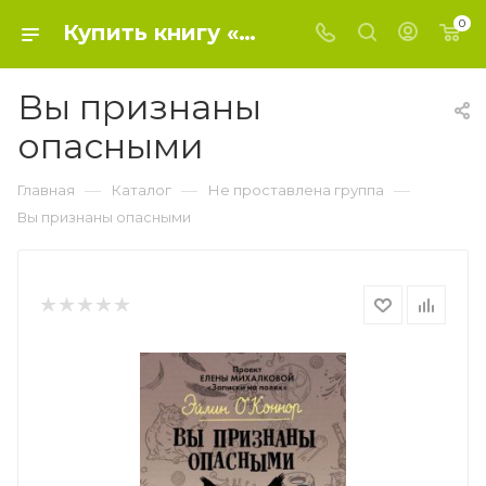
0
Купить книгу «Вы признаны опасными» 2019, О'Коннор Эйлин - Не проставлена группа
Вы признаны
опасными
—
—
—
Главная
Каталог
Не проставлена группа
Вы признаны опасными