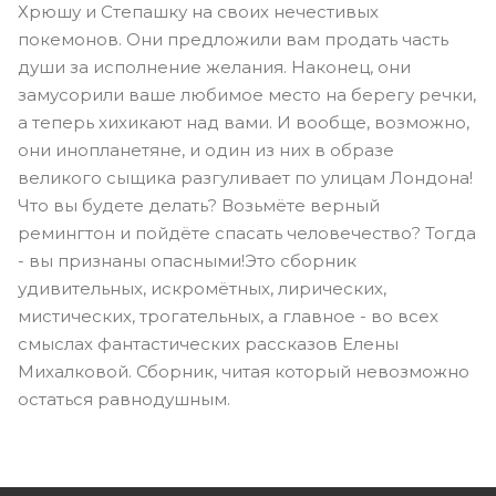
Хрюшу и Степашку на своих нечестивых
покемонов. Они предложили вам продать часть
души за исполнение желания. Наконец, они
замусорили ваше любимое место на берегу речки,
а теперь хихикают над вами. И вообще, возможно,
они инопланетяне, и один из них в образе
великого сыщика разгуливает по улицам Лондона!
Что вы будете делать? Возьмёте верный
ремингтон и пойдёте спасать человечество? Тогда
- вы признаны опасными!Это сборник
удивительных, искромётных, лирических,
мистических, трогательных, а главное - во всех
смыслах фантастических рассказов Елены
Михалковой. Сборник, читая который невозможно
остаться равнодушным.