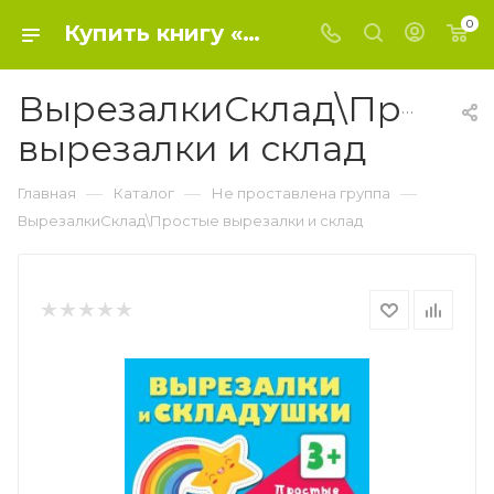
0
Купить книгу «ВырезалкиСклад\Простые вырезалки и склад» 2023, Дмитриева В.Г. - Не проставлена группа
ВырезалкиСклад\Просты
вырезалки и склад
—
—
—
Главная
Каталог
Не проставлена группа
ВырезалкиСклад\Простые вырезалки и склад