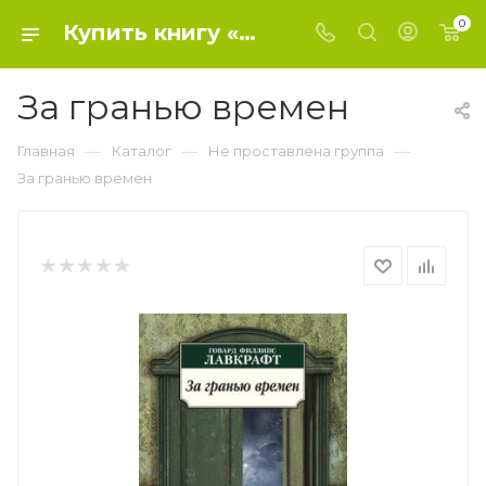
0
Купить книгу «За гранью времен» 2020 г. , Лавкрафт Говард Филлипс - Не проставлена группа
За гранью времен
—
—
—
Главная
Каталог
Не проставлена группа
За гранью времен