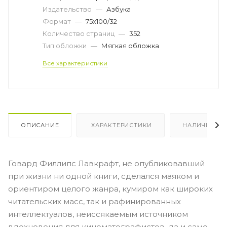
Издательство
—
Азбука
Формат
—
75x100/32
Количество страниц
—
352
Тип обложки
—
Мягкая обложка
Все характеристики
ОПИСАНИЕ
ХАРАКТЕРИСТИКИ
НАЛИЧИЕ
Говард Филлипс Лавкрафт, не опубликовавший
при жизни ни одной книги, сделался маяком и
ориентиром целого жанра, кумиром как широких
читательских масс, так и рафинированных
интеллектуалов, неиссякаемым источником
вдохновения для кинематографистов, да и само