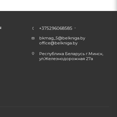
Ы
+375296068585
bkmag_5@belkniga.by
office@belkniga.by
Республика Беларусь г.Минск,
ул.Железнодорожная 27а