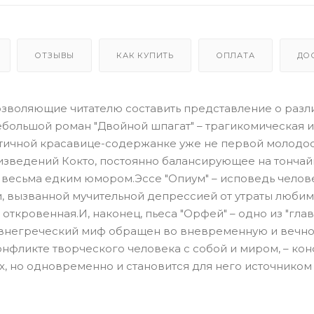
ОТЗЫВЫ
КАК КУПИТЬ
ОПЛАТА
ДО
позволяющие читателю составить представление о разл
ебольшой роман "Двойной шпагат" – трагикомическая 
тичной красавице-содержанке уже не первой молодос
оизведений Кокто, постоянно балансирующее на тонча
 весьма едким юмором.Эссе "Опиум" – исповедь челов
, вызванной мучительной депрессией от утраты люби
ткровенная.И, наконец, пьеса "Орфей" – одно из "глав
евнегреческий миф обращен во вневременную и вечн
фликте творческого человека с собой и миром, – кон
их, но одновременно и становится для него источником