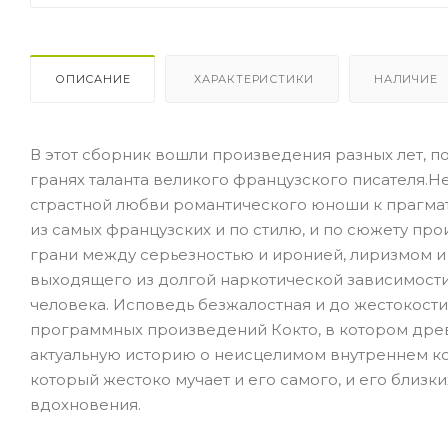
ОПИСАНИЕ
ХАРАКТЕРИСТИКИ
НАЛИЧИЕ
В этот сборник вошли произведения разных лет, 
гранях таланта великого французского писателя.Н
страстной любви романтического юноши к прагма
из самых французских и по стилю, и по сюжету пр
грани между серьезностью и иронией, лиризмом и
выходящего из долгой наркотической зависимости
человека. Исповедь безжалостная и до жестокости о
программных произведений Кокто, в котором др
актуальную историю о неисцелимом внутреннем кон
который жестоко мучает и его самого, и его близк
вдохновения.