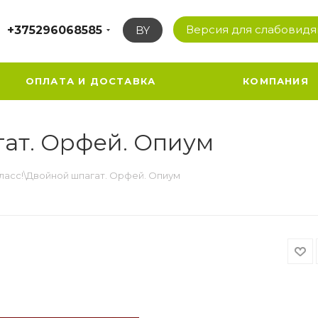
Версия для слабовид
+375296068585
BY
ОПЛАТА И ДОСТАВКА
КОМПАНИЯ
гат. Орфей. Опиум
класс!\Двойной шпагат. Орфей. Опиум