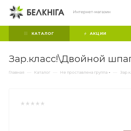
Интернет-магазин
КАТАЛОГ
АКЦИИ
Зар.класс!\Двойной шпа
—
—
—
Главная
Каталог
Не проставлена группа
Зар.