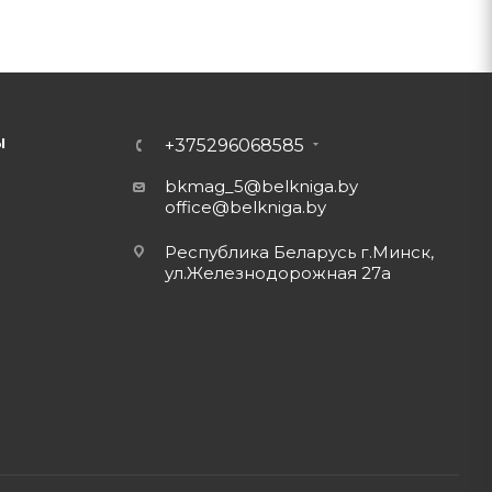
Ы
+375296068585
bkmag_5@belkniga.by
office@belkniga.by
Республика Беларусь г.Минск,
ул.Железнодорожная 27а