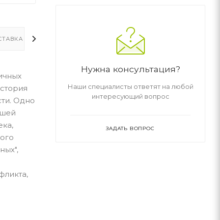
СТАВКА
ДОПОЛНИТЕЛЬНО
Нужна консультация?
ичных
Наши специалисты ответят на любой
история
интересующий вопрос
ти. Одно
йшей
ека,
ЗАДАТЬ ВОПРОС
мого
ных",
о
фликта,