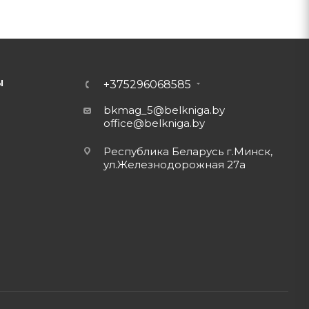
Ы
+375296068585
bkmag_5@belkniga.by
office@belkniga.by
Республика Беларусь г.Минск,
ул.Железнодорожная 27а