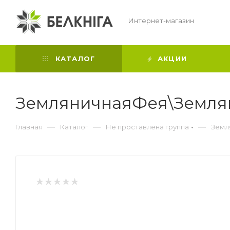
Интернет-магазин
КАТАЛОГ
АКЦИИ
ЗемляничнаяФея\Землян
—
—
—
Главная
Каталог
Не проставлена группа
Земл