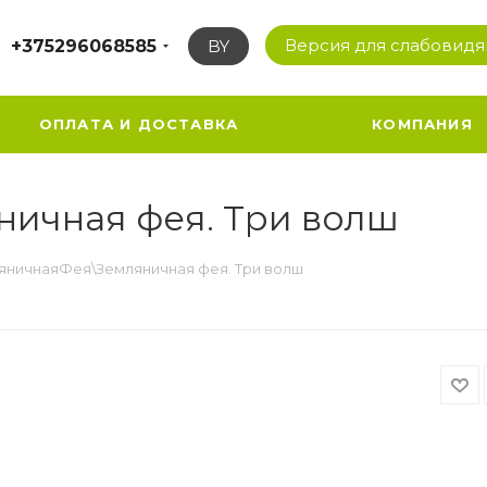
Версия для слабовид
+375296068585
BY
ОПЛАТА И ДОСТАВКА
КОМПАНИЯ
ичная фея. Три волш
яничнаяФея\Земляничная фея. Три волш