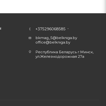
Ы
+375296068585
bkmag_5@belkniga.by
office@belkniga.by
Республика Беларусь г.Минск,
ул.Железнодорожная 27а