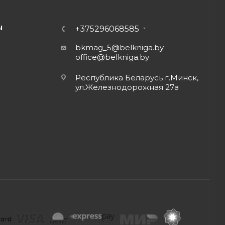
Ы
+375296068585
bkmag_5@belkniga.by
office@belkniga.by
Республика Беларусь г.Минск,
ул.Железнодорожная 27а