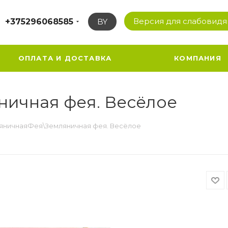
Версия для слабовид
+375296068585
BY
ОПЛАТА И ДОСТАВКА
КОМПАНИЯ
ичная фея. Весёлое
яничнаяФея\Земляничная фея. Весёлое