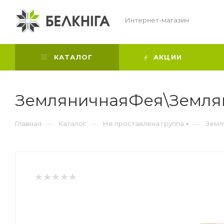
Интернет-магазин
КАТАЛОГ
АКЦИИ
ЗемляничнаяФея\Землян
—
—
—
Главная
Каталог
Не проставлена группа
Земл