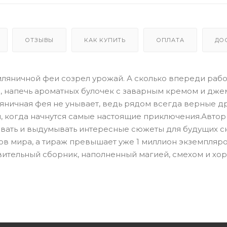
ОТЗЫВЫ
КАК КУПИТЬ
ОПЛАТА
ДО
емляничной феи созрел урожай. А сколько впереди рабо
е, напечь ароматных булочек с заварным кремом и дже
яничная фея не унывает, ведь рядом всегда верные др
ом, когда начнутся самые настоящие приключения.Автор
вать и выдумывать интересные сюжеты для будущих ск
ов мира, а тираж превышает уже 1 миллион экземпляро
ивительный сборник, наполненный магией, смехом и х