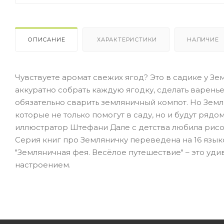
ОПИСАНИЕ
ХАРАКТЕРИСТИКИ
НАЛИЧИЕ
Чувствуете аромат свежих ягод? Это в садике у З
аккуратно собрать каждую ягодку, сделать варень
обязательно сварить земляничный компот. Но Земл
которые не только помогут в саду, но и будут ряд
иллюстратор Штефани Дале с детства любила рисо
Серия книг про Земляничку переведена на 16 язык
"Земляничная фея. Весёлое путешествие" – это уд
настроением.