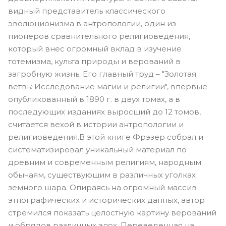
видный представитель классического
эволюционизма в антропологии, один из
пионеров сравнительного религиоведения,
который внес огромный вклад в изучение
тотемизма, культа природы и верований в
загробную жизнь. Его главный труд – "Золотая
ветвь: Исследование магии и религии", впервые
опубликованный в 1890 г. в двух томах, а в
последующих изданиях выросший до 12 томов,
считается вехой в истории антропологии и
религиоведения.В этой книге Фрэзер собрал и
систематизировал уникальный материал по
древним и современным религиям, народным
обычаям, существующим в различных уголках
земного шара. Опираясь на огромный массив
этнографических и исторических данных, автор
стремился показать целостную картину верований
и обрядов различных эпох. Переведенная на