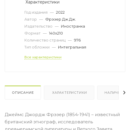
Характеристики
Год издания
—
2022
Автор
—
Фрэзер Дж.Дж.
Издательство
—
Иностранка
Формат
—
140х210
Количество страниц
—
976
Тип обложки
—
Интегральная
Все характеристики
ОПИСАНИЕ
ХАРАКТЕРИСТИКИ
НАЛИЧИЕ
Джеймс Джордж Фрэзер (1854-1941) – известный
британский этнограф, исследователь
древнеримской литературы и Ветхого Завета,