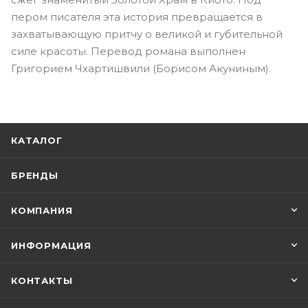
пером писателя эта история превращается в
захватывающую притчу о великой и губительной
силе красоты. Перевод романа выполнен
Григорием Чхартишвили (Борисом Акуниным).
КАТАЛОГ
БРЕНДЫ
КОМПАНИЯ
ИНФОРМАЦИЯ
КОНТАКТЫ