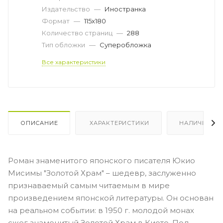
Издательство
—
Иностранка
Формат
—
115х180
Количество страниц
—
288
Тип обложки
—
Суперобложка
Все характеристики
ОПИСАНИЕ
ХАРАКТЕРИСТИКИ
НАЛИЧИЕ
Роман знаменитого японского писателя Юкио
Мисимы "Золотой Храм" – шедевр, заслуженно
признаваемый самым читаемым в мире
произведением японской литературы. Он основан
на реальном событии: в 1950 г. молодой монах
сжег знаменитый Золотой Храм в Киото. Под