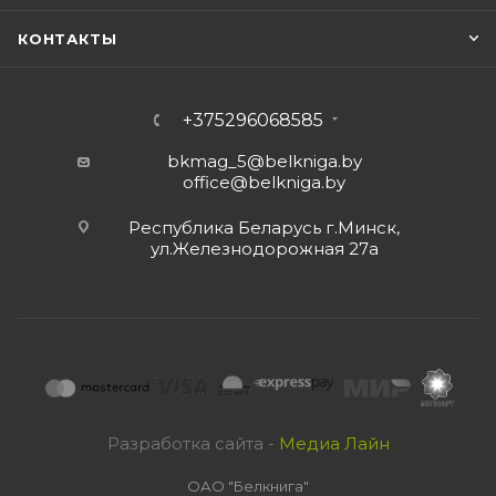
КОНТАКТЫ
+375296068585
bkmag_5@belkniga.by
office@belkniga.by
Республика Беларусь г.Минск,
ул.Железнодорожная 27а
Разработка сайта -
Медиа Лайн
ОАО "Белкнига"