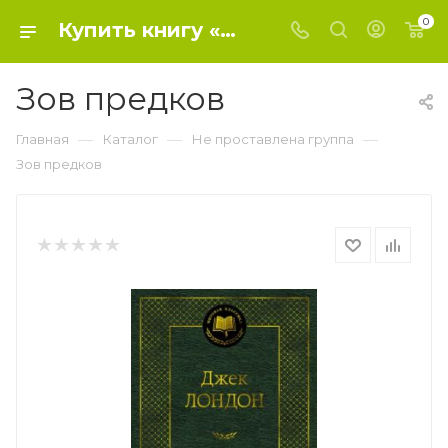
0
Купить книгу «Зов предков» 2020, Лондон Дж. - Не проставлена группа
Зов предков
—
—
—
Главная
Каталог
Не проставлена группа
Зов предков