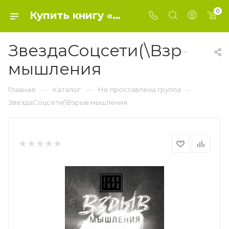
0
Купить книгу «ЗвездаСоцсети(\Взрыв мышления» 2019, Горд Е. - Не проставлена группа
ЗвездаСоцсети(\Взрыв
мышления
—
—
—
Главная
Каталог
Не проставлена группа
ЗвездаСоцсети(\Взрыв мышления