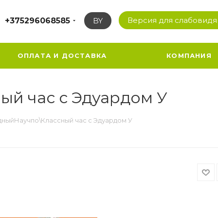
Версия для слабовид
+375296068585
BY
ОПЛАТА И ДОСТАВКА
КОМПАНИЯ
ый час с Эдуардом У
дныйНаучпо\Классный час с Эдуардом У