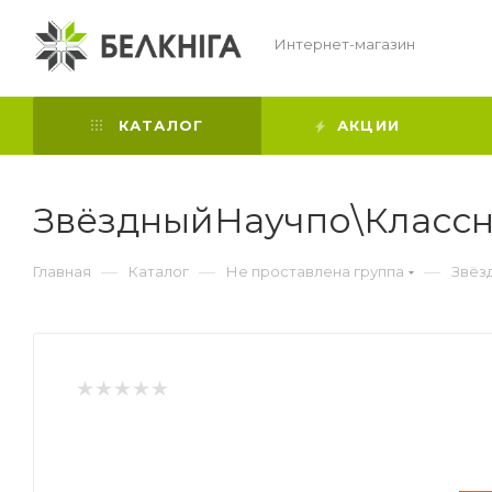
Интернет-магазин
КАТАЛОГ
АКЦИИ
ЗвёздныйНаучпо\Классн
—
—
—
Главная
Каталог
Не проставлена группа
Звёз