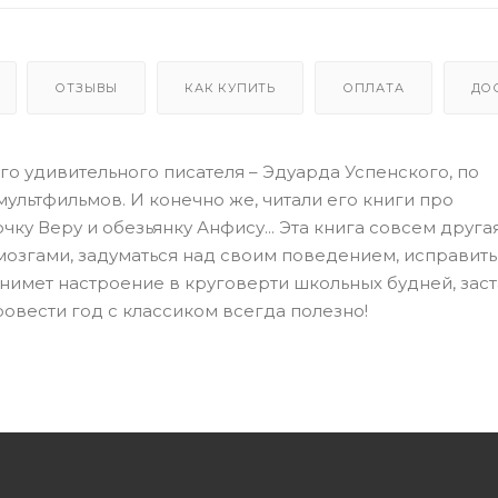
ОТЗЫВЫ
КАК КУПИТЬ
ОПЛАТА
ДО
ого удивительного писателя – Эдуарда Успенского, по
ультфильмов. И конечно же, читали его книги про
ку Веру и обезьянку Анфису... Эта книга совсем другая
 мозгами, задуматься над своим поведением, исправить
поднимет настроение в круговерти школьных будней, зас
ровести год с классиком всегда полезно!