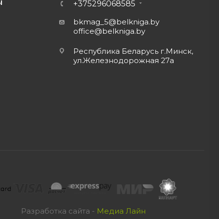
Ы
+375296068585
bkmag_5@belkniga.by
office@belkniga.by
Республика Беларусь г.Минск,
ул.Железнодорожная 27а
Разработка сайта -
Медиа Лайн