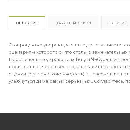
ОПИСАНИЕ
ХАРАКТЕРИСТИКИ
НАЛИЧИЕ
Стопроцентно уверены, что вы с детства знаете эт
сценариям которого снято столько замечательных м
Простоквашино, крокодила Гену и Чебурашку, девоч
проведет вас через весь год, заставит поработать
оценки (если они, конечно, есть) и... рассмешит, 
улыбнуться даже самых серьёзных... Согласитесь, п