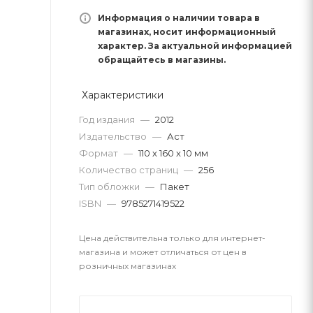
Информация о наличии товара в
магазинах, носит информационный
характер. За актуальной информацией
обращайтесь в магазины.
Характеристики
Год издания
—
2012
Издательство
—
Аст
Формат
—
110 х 160 x 10 мм
Количество страниц
—
256
Тип обложки
—
Пакет
ISBN
—
9785271419522
Цена действительна только для интернет-
магазина и может отличаться от цен в
розничных магазинах