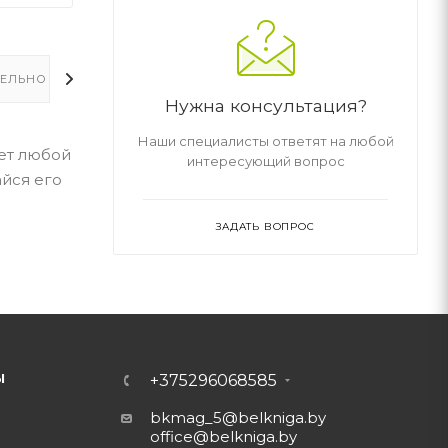
ЕЛЬНО
Нужна консультация?
Наши специалисты ответят на любой
ает любой
интересующий вопрос
айся его
ЗАДАТЬ ВОПРОС
Ы
+375296068585
bkmag_5@belkniga.by
office@belkniga.by