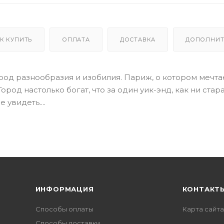
К КУПИТЬ
ОПЛАТА
ДОСТАВКА
ДОПОЛНИТ
род разнообразия и изобилия. Париж, о котором мечт
род настолько богат, что за один уик-энд, как ни стар
увидеть....
ИНФОРМАЦИЯ
КОНТАКТ
Способы оплаты
Карта сайта
Способы доставки