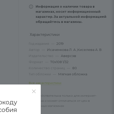
Информация о наличии товара в
магазинах, носит информационный
характер. За актуальной информацией
обращайтесь в магазины.
Характеристики
Год издания
—
2019
Автор
—
Исаченкова Л. А.,Киселева А. В.
Издательство
—
Аверсэв
Формат
—
70х108 1/32
Количество страниц
—
80
Тип обложки
—
Мягкая обложка
Все характеристики
Цена действительна только для интернет-
окоду
магазина и может отличаться от цен в
розничных магазинах
собия