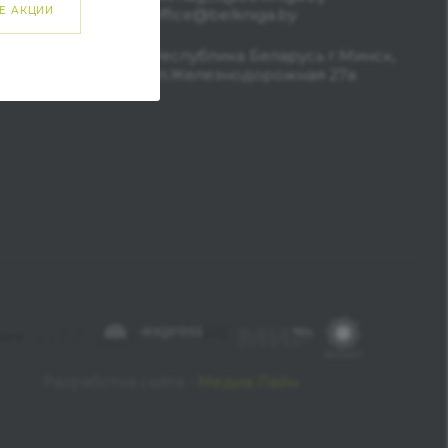
Е АКЦИИ
office@belkniga.by
Республика Беларусь г.Минск,
ул.Железнодорожная 27а
Разработка сайта -
Медиа Лайн