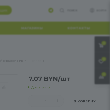
ящих
ПОИСК
ВОЙТИ
МАГАЗИНЫ
КОНТАКТЫ
0
0
й справочник. 7—11 классы
0
7.07
BYN
/шт
Достаточно
В КОРЗИНУ