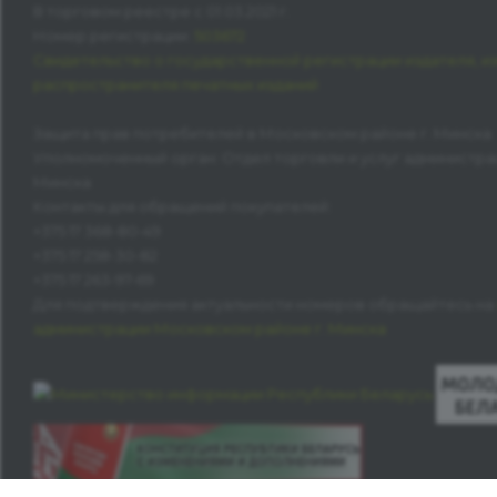
В торговом реестре с 01.03.2021 г.
Номер регистрации:
503672
Свидетельство о государственной регистрации издателя, и
распространителя печатных изданий
Защита прав потребителей в Московском районе г. Минска
Уполномоченный орган: Отдел торговли и услуг администра
Минска
Контакты для обращений покупателей:
+375 17 368-80-49
+375 17 258-30-82
+375 17 263-97-69
Для подтверждения актуальности номеров обращайтесь на
администрации Московском районе г. Минска