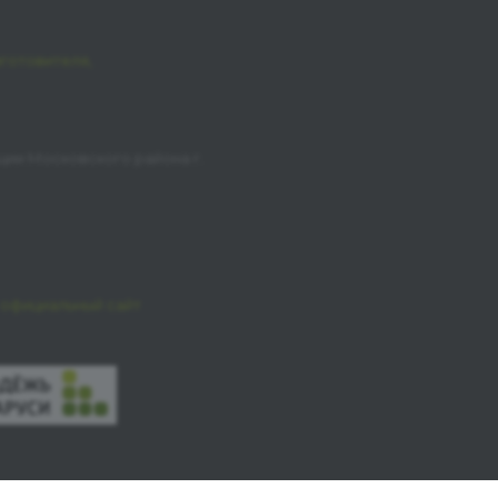
зготовителя,
ции Московского района г.
официальный сайт