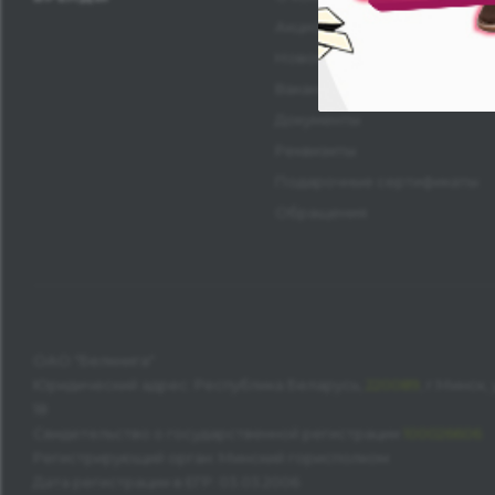
Акционерам
Новости
Вакансии
Документы
Реквизиты
Подарочные сертификаты
Обращения
ОАО "Белкнига"
Юридический адрес: Республика Беларусь,
220089
, г.Минск
18
Свидетельство о государственной регистрации
100026606
Регистрирующий орган: Минский горисполком
Дата регистрации в ЕГР: 03.03.2006