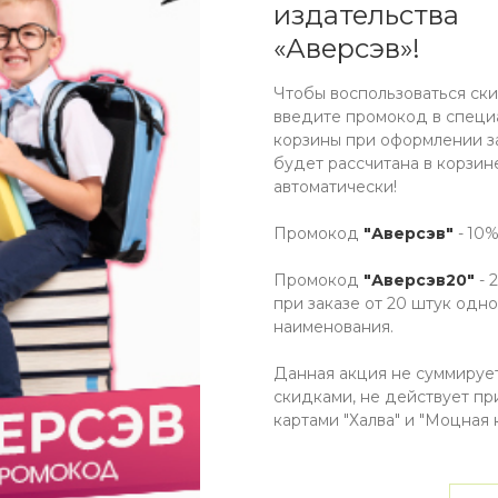
издательства
«Аверсэв»!
ОТЗЫВЫ
КАК КУПИТЬ
ОПЛАТА
ДО
Чтобы воспользоваться ски
введите промокод в специ
корзины при оформлении за
будет рассчитана в корзин
ия физических величин расширят рамки школьных уче
автоматически!
Промокод
"Аверсэв"
- 10%
Промокод
"Аверсэв20"
- 
при заказе от 20 штук одно
наименования.
Данная акция не суммируе
скидками, не действует пр
картами "Халва" и "Моцная к
ИНФОРМАЦИЯ
КОНТАКТ
Способы оплаты
Карта сайта