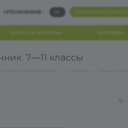
Версия для слабовид
+375296068585
BY
ОПЛАТА И ДОСТАВКА
КОМПАНИЯ
чник. 7—11 классы
—
—
для самостоятельных занятий
Аверсэв
Физика. Кратки