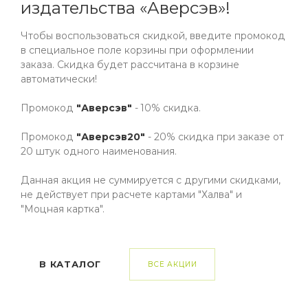
2017
издательства «Аверсэв»!
Автор
Чтобы воспользоваться скидкой, введите промокод
Канашевич
в специальное поле корзины при оформлении
заказа. Скидка будет рассчитана в корзине
Издательство
автоматически!
Аверсэв
Формат
Промокод
"Аверсэв"
- 10% скидка.
60х84/8
Промокод
"Аверсэв20"
- 20% скидка при заказе от
Количество страниц
20 штук одного наименования.
96
Данная акция не суммируется с другими скидками,
Тип обложки
не действует при расчете картами "Халва" и
Мягкая обложка
"Моцная картка".
ISBN
9789851912687
В КАТАЛОГ
ВСЕ АКЦИИ