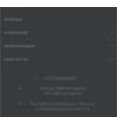
КАТАЛОГ
БРЕНДЫ
КОМПАНИЯ
ИНФОРМАЦИЯ
КОНТАКТЫ
+375296068585
bkmag_5@belkniga.by
office@belkniga.by
Республика Беларусь г.Минск,
ул.Железнодорожная 27а