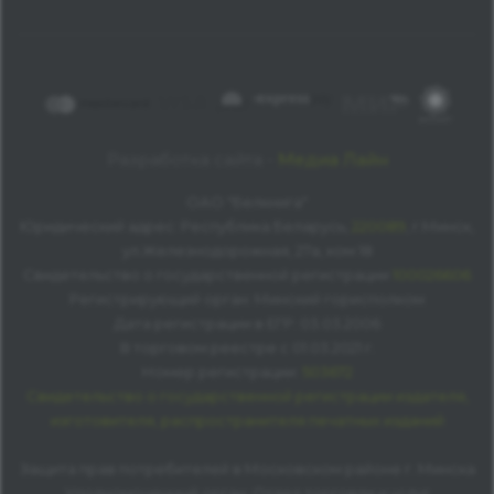
Разработка сайта -
Медиа Лайн
ОАО "Белкнига"
Юридический адрес: Республика Беларусь,
220089
, г.Минск,
ул.Железнодорожная, 27а, ком 18
Свидетельство о государственной регистрации
100026606
Регистрирующий орган: Минский горисполком
Дата регистрации в ЕГР: 03.03.2006
В торговом реестре с 01.03.2021 г.
Номер регистрации:
503672
Свидетельство о государственной регистрации издателя,
изготовителя, распространителя печатных изданий
Защита прав потребителей в Московском районе г. Минска
Уполномоченный орган: Отдел торговли и услуг