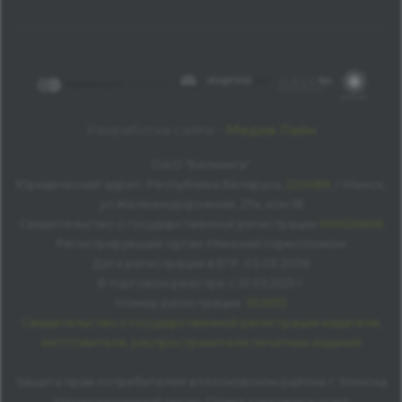
Разработка сайта -
Медиа Лайн
ОАО "Белкнига"
Юридический адрес: Республика Беларусь,
220089
, г.Минск,
ул.Железнодорожная, 27а, ком 18
Свидетельство о государственной регистрации
100026606
Регистрирующий орган: Минский горисполком
Дата регистрации в ЕГР: 03.03.2006
В торговом реестре с 01.03.2021 г.
Номер регистрации:
503672
Свидетельство о государственной регистрации издателя,
изготовителя, распространителя печатных изданий
Защита прав потребителей в Московском районе г. Минска
Уполномоченный орган: Отдел торговли и услуг