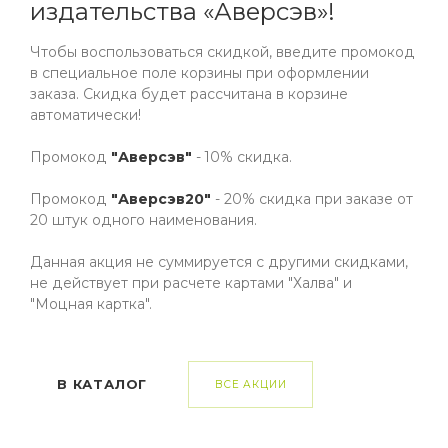
2017
издательства «Аверсэв»!
Автор
Чтобы воспользоваться скидкой, введите промокод
Галузо
в специальное поле корзины при оформлении
заказа. Скидка будет рассчитана в корзине
Издательство
автоматически!
Аверсэв
Формат
Промокод
"Аверсэв"
- 10% скидка.
60х84/16
Промокод
"Аверсэв20"
- 20% скидка при заказе от
Количество страниц
20 штук одного наименования.
96
Данная акция не суммируется с другими скидками,
Тип обложки
не действует при расчете картами "Халва" и
Мягкая обложка
"Моцная картка".
ISBN
9789855338308
В КАТАЛОГ
ВСЕ АКЦИИ