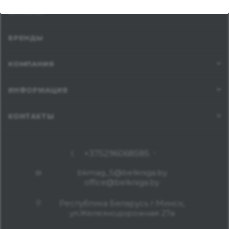
КАТАЛОГ
БРЕНДЫ
КОМПАНИЯ
ИНФОРМАЦИЯ
КОНТАКТЫ
+375296068585
bkmag_5@belkniga.by
office@belkniga.by
Республика Беларусь г.Минск,
ул.Железнодорожная 27а