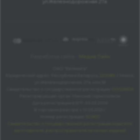
ул.Железнодорожная 27а
Разработка сайта -
Медиа Лайн
ОАО "Белкнига"
Юридический адрес: Республика Беларусь,
220089
, г.Минск,
ул.Железнодорожная, 27а, ком 18
Свидетельство о государственной регистрации
100026606
Регистрирующий орган: Минский горисполком
Дата регистрации в ЕГР: 03.03.2006
В торговом реестре с 01.03.2021 г.
Номер регистрации:
503672
Свидетельство о государственной регистрации издателя,
изготовителя, распространителя печатных изданий