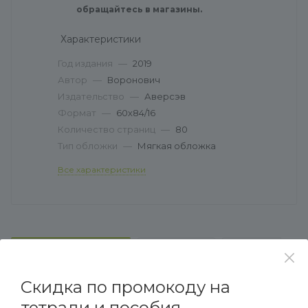
обращайтесь в магазины.
Характеристики
Год издания
—
2019
Автор
—
Воронович
Издательство
—
Аверсэв
Формат
—
60х84/16
Количество страниц
—
80
Тип обложки
—
Мягкая обложка
Все характеристики
ХАРАКТЕРИСТИКИ
НАЛИЧИЕ
ОТЗЫВЫ
Скидка по промокоду на
тетради и пособия