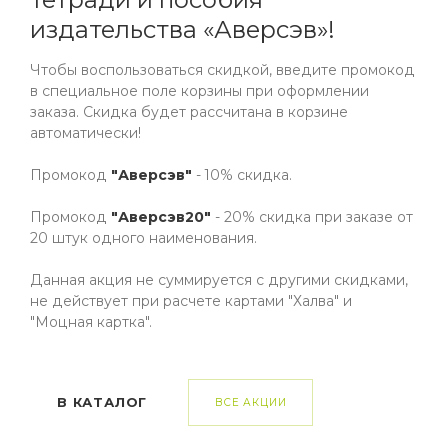
Год издания
издательства «Аверсэв»!
2019
Чтобы воспользоваться скидкой, введите промокод
Автор
в специальное поле корзины при оформлении
Воронович
заказа. Скидка будет рассчитана в корзине
Издательство
автоматически!
Аверсэв
Промокод
"Аверсэв"
- 10% скидка.
Формат
60х84/16
Промокод
"Аверсэв20"
- 20% скидка при заказе от
20 штук одного наименования.
Количество страниц
80
Данная акция не суммируется с другими скидками,
Тип обложки
не действует при расчете картами "Халва" и
Мягкая обложка
"Моцная картка".
ISBN
9789851932937
В КАТАЛОГ
ВСЕ АКЦИИ