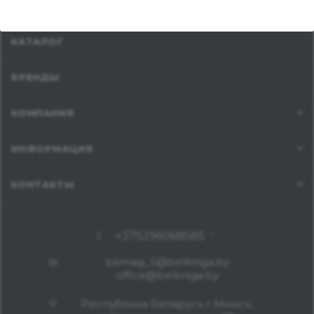
КАТАЛОГ
БРЕНДЫ
КОМПАНИЯ
ИНФОРМАЦИЯ
КОНТАКТЫ
+375296068585
bkmag_5@belkniga.by
office@belkniga.by
Республика Беларусь г.Минск,