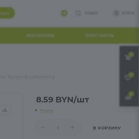
ящих
ПОИСК
ВОЙТИ
МАГАЗИНЫ
КОНТАКТЫ
0
0
уч.г. Группа продленного д
0
8.59
BYN
/шт
Много
В КОРЗИНУ