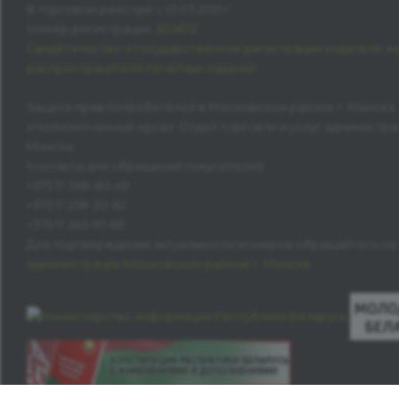
В торговом реестре с 01.03.2021 г.
Номер регистрации:
503672
Свидетельство о государственной регистрации издателя, и
распространителя печатных изданий
Защита прав потребителей в Московском районе г. Минска
Уполномоченный орган: Отдел торговли и услуг администра
Минска
Контакты для обращений покупателей:
+375 17 368-80-49
+375 17 258-30-82
+375 17 263-97-69
Для подтверждения актуальности номеров обращайтесь на
администрации Московском районе г. Минска