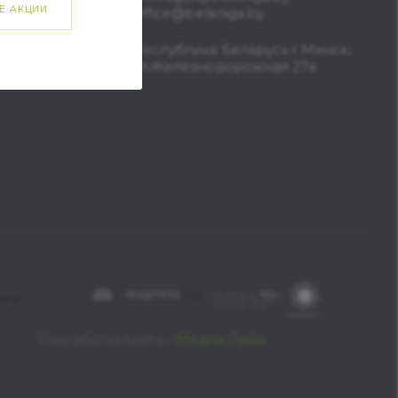
Е АКЦИИ
office@belkniga.by
Республика Беларусь г.Минск,
ул.Железнодорожная 27а
Разработка сайта -
Медиа Лайн