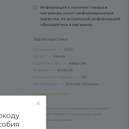
Информация о наличии товара в
магазинах, носит информационный
характер. За актуальной информацией
обращайтесь в магазины.
Характеристики
Год издания
—
2023
Автор
—
Камяк
Издательство
—
Аверсэв
Формат
—
60х84/8
Количество страниц
—
80
Тип обложки
—
Мягкая обложка
Все характеристики
Цена действительна только для интернет-
окоду
магазина и может отличаться от цен в
розничных магазинах
собия