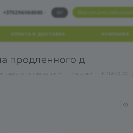
Версия для слабовид
+375296068585
BY
ОПЛАТА И ДОСТАВКА
КОМПАНИЯ
ппа продленного д
—
—
для самостоятельных занятий
Аверсэв
КТП 2023-2024 