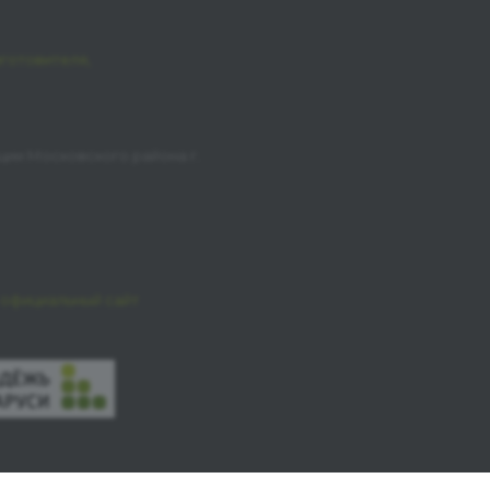
зготовителя,
ции Московского района г.
официальный сайт