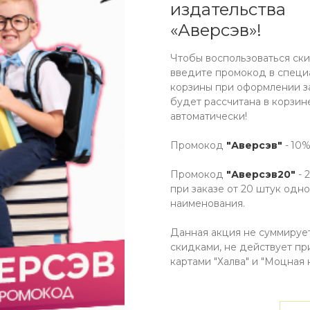
издательства
«Аверсэв»!
ОТЗЫВЫ
КАК КУПИТЬ
ОПЛАТА
ДО
Чтобы воспользоваться ски
введите промокод в специ
корзины при оформлении за
будет рассчитана в корзин
е составлено с учетом требований действующих уче
автоматически!
го образования с опорой на календарь государствен
собия поможет воспитателям групп продленного дня 
Промокод
"Аверсэв"
- 10%
здухе.
Промокод
"Аверсэв20"
- 
при заказе от 20 штук одно
наименования.
Данная акция не суммируе
скидками, не действует пр
картами "Халва" и "Моцная к
ИНФОРМАЦИЯ
КОНТАКТ
Способы оплаты
Карта сайта