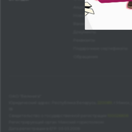
Акционерам
Новости
Вакансии
Документы
Реквизиты
Подарочные сертификаты
Обращения
ОАО "Белкнига"
Юридический адрес: Республика Беларусь,
220089
, г.Минск
18
Свидетельство о государственной регистрации
100026606
Регистрирующий орган: Минский горисполком
Дата регистрации в ЕГР: 03.03.2006