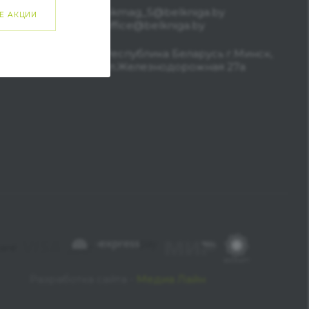
bkmag_5@belkniga.by
Е АКЦИИ
office@belkniga.by
Республика Беларусь г.Минск,
ул.Железнодорожная 27а
Разработка сайта -
Медиа Лайн