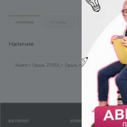
НАЛИЧИЕ
ОТЗЫВЫ
КАК КУПИТЬ
О
Наличие
Книги г. Орша, 211030, г. Орша, пр-т Текстильщиков, д
КАТАЛОГ
КОМПАНИЯ