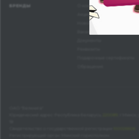
БРЕНДЫ
О компании
Акционерам
Новости
Вакансии
Документы
Реквизиты
Подарочные сертификаты
Обращения
ОАО "Белкнига"
Юридический адрес: Республика Беларусь,
220089
, г.Минск
18
Свидетельство о государственной регистрации
100026606
Регистрирующий орган: Минский горисполком