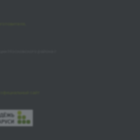
зготовителя,
ции Московского района г.
официальный сайт