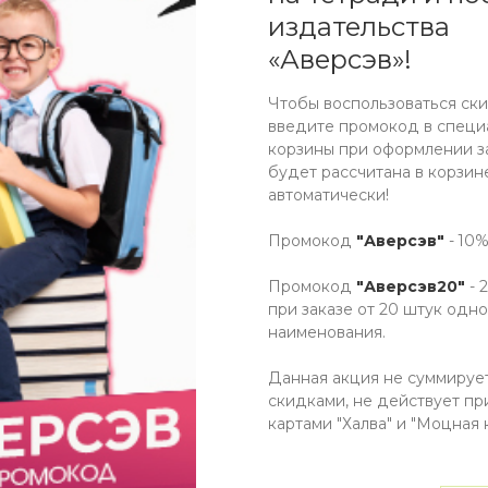
издательства
«Аверсэв»!
ПЛАТА
ДОСТАВКА
ДОПОЛНИТЕЛЬНО
Чтобы воспользоваться ски
введите промокод в специ
корзины при оформлении за
будет рассчитана в корзин
Списком
автоматически!
Промокод
"Аверсэв"
- 10%
.20
Мало
Промокод
"Аверсэв20"
- 
при заказе от 20 штук одно
наименования.
Данная акция не суммируе
скидками, не действует пр
картами "Халва" и "Моцная к
ИНФОРМАЦИЯ
КОНТАКТ