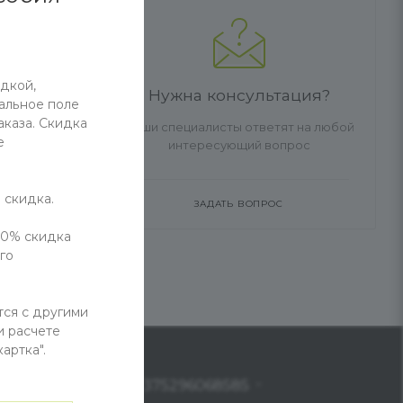
дкой,
Нужна консультация?
альное поле
каза. Скидка
Наши специалисты ответят на любой
е
На карте
интересующий вопрос
 скидка.
ЗАДАТЬ ВОПРОС
20% скидка
го
тся с другими
и расчете
артка".
Ы
+375296068585