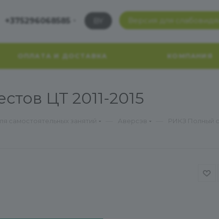
Версия для слабовид
+375296068585
BY
ОПЛАТА И ДОСТАВКА
КОМПАНИЯ
стов ЦТ 2011-2015
—
—
для самостоятельных занятий
Аверсэв
РИКЗ Полный сб