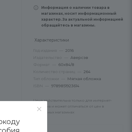
Информация о наличии товара в
магазинах, носит информационный
характер. За актуальной информацией
обращайтесь в магазины.
Характеристики
Год издания
—
2016
Издательство
—
Аверсэв
Формат
—
60х84/8
Количество страниц
—
264
Тип обложки
—
Мягкая обложка
ISBN
—
9789851923614
Цена действительна только для интернет-
магазина и может отличаться от цен в
розничных магазинах
окоду
собия