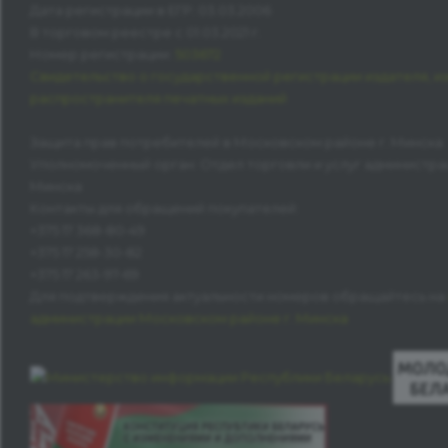
Дата регистрации в ЕГР: 03.03.2006
В торговом реестре с 01.03.2021 г.
Номер регистрации:
503672
Свидетельство о государственной регистрации издателя, и
распространителя печатных изданий
Защита прав потребителей в Московском районе г. Минска
Уполномоченный орган: Отдел торговли и услуг администра
Минска
Контакты для обращений покупателей:
+375 17 368-80-49
+375 17 258-30-82
+375 17 263-97-69
Для подтверждения актуальности номеров обращайтесь на
администрации Московском районе г. Минска