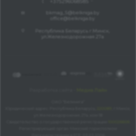
+375296068585
bkmag_5@belkniga.by
office@belkniga.by
Республика Беларусь г.Минск,
ул.Железнодорожная 27а
Разработка сайта -
Медиа Лайн
ОАО "Белкнига"
Юридический адрес: Республика Беларусь,
220089
, г.Минск,
ул.Железнодорожная, 27а, ком 18
Свидетельство о государственной регистрации
100026606
Регистрирующий орган: Минский горисполком
Дата регистрации в ЕГР: 03.03.2006