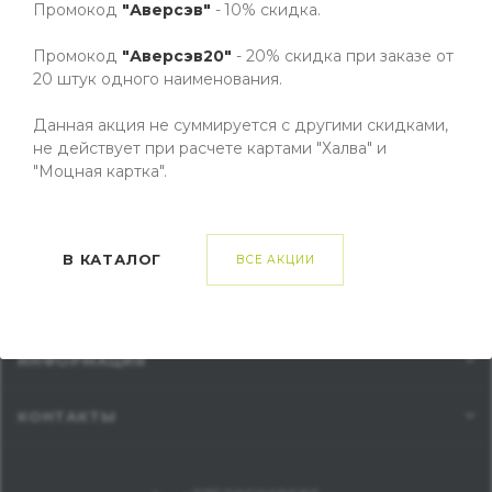
Дом Книги, 211400, г. Новополоцк, ул. Молодежная,
Промокод
"Аверсэв"
- 10% скидка.
д.145
Промокод
"Аверсэв20"
- 20% скидка при заказе от
Достаточно
20 штук одного наименования.
Данная акция не суммируется с другими скидками,
не действует при расчете картами "Халва" и
"Моцная картка".
КАТАЛОГ
БРЕНДЫ
В КАТАЛОГ
ВСЕ АКЦИИ
КОМПАНИЯ
ИНФОРМАЦИЯ
КОНТАКТЫ