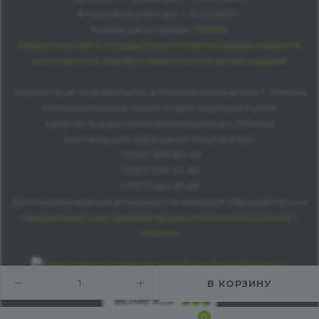
В торговом реестре с 01.03.2021 г.
Номер регистрации:
503672
Свидетельство о государственной регистрации издателя,
изготовителя, распространителя печатных изданий
Защита прав потребителей в Московском районе г. Минска
Уполномоченный орган: Отдел торговли и услуг
администрации Московского района г. Минска
Контакты для обращений покупателей:
+375 17 368-80-49
+375 17 258-30-82
+375 17 263-97-69
Для подтверждения актуальности номеров обращайтесь на
официальный сайт администрации Московском районе г.
Минска
В КОРЗИНУ
0