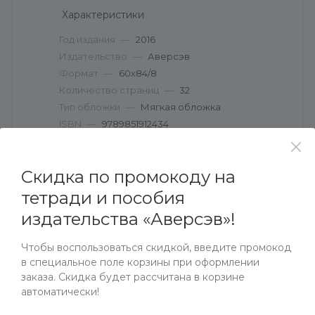
Характеристики
Год издания
—
2016
Издательство
—
Аверсэв
Формат
—
60х84/8
Количество страниц
—
32
Тип обложки
—
Мягкая обложка
ISBN
—
9789851912434
Скидка по промокоду на
тетради и пособия
НАЛИЧИЕ
ОТЗЫВЫ
КАК КУПИТЬ
ОП
издательства «Аверсэв»!
Чтобы воспользоваться скидкой, введите промокод
Наличие
в специальное поле корзины при оформлении
Списком
На карте
заказа. Скидка будет рассчитана в корзине
автоматически!