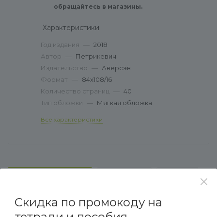
обращайтесь в магазины.
Характеристики
Год издания
—
2018
Автор
—
Петрикевич
Издательство
—
Аверсэв
Формат
—
84х108/16
Количество страниц
—
40
Тип обложки
—
Мягкая обложка
Все характеристики
ХАРАКТЕРИСТИКИ
НАЛИЧИЕ
ОТЗЫВЫ
Скидка по промокоду на
тетради и пособия