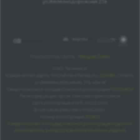
ул.Железнодорожная 27а
Разработка сайта -
Медиа Лайн
ОАО "Белкнига"
Юридический адрес: Республика Беларусь,
220089
, г.Минск,
ул.Железнодорожная, 27а, ком 18
Свидетельство о государственной регистрации
100026606
Регистрирующий орган: Минский горисполком
Дата регистрации в ЕГР: 03.03.2006
В торговом реестре с 01.03.2021 г.
Номер регистрации:
503672
Свидетельство о государственной регистрации издателя,
изготовителя, распространителя печатных изданий