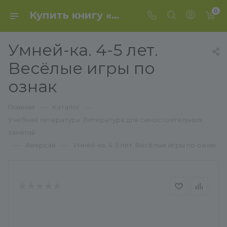
0
Купить книгу «Умней-ка. 4-5 лет. Весёлые игры по ознак» 2018, Петрикевич - Аверсэв
Умней-ка. 4-5 лет.
Весёлые игры по
ознак
—
—
Главная
Каталог
Учебная литература. Литература для самостоятельных
занятий
—
—
Аверсэв
Умней-ка. 4-5 лет. Весёлые игры по ознак