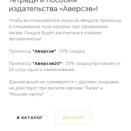
Год издания
издательства «Аверсэв»!
2018
Чтобы воспользоваться скидкой, введите промокод
Автор
в специальное поле корзины при оформлении
Петрикевич
заказа. Скидка будет рассчитана в корзине
Издательство
автоматически!
Аверсэв
Промокод
"Аверсэв"
- 10% скидка.
Формат
84х108/16
Промокод
"Аверсэв20"
- 20% скидка при заказе от
20 штук одного наименования.
Количество страниц
40
Данная акция не суммируется с другими скидками,
Тип обложки
не действует при расчете картами "Халва" и
Мягкая обложка
"Моцная картка".
ISBN
9789851928923
В КАТАЛОГ
ВСЕ АКЦИИ