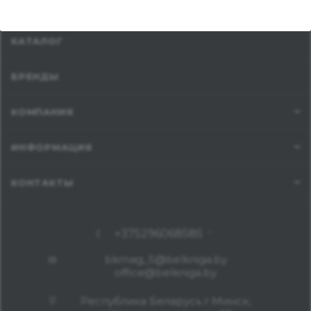
КАТАЛОГ
БРЕНДЫ
КОМПАНИЯ
ИНФОРМАЦИЯ
КОНТАКТЫ
+375296068585
bkmag_5@belkniga.by
office@belkniga.by
Республика Беларусь г.Минск,