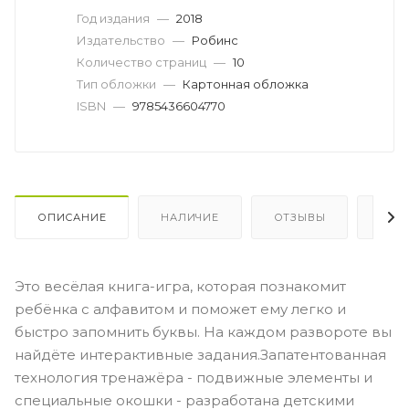
Год издания
—
2018
Издательство
—
Робинс
Количество страниц
—
10
Тип обложки
—
Картонная обложка
ISBN
—
9785436604770
ОПИСАНИЕ
НАЛИЧИЕ
ОТЗЫВЫ
КАК
Это весёлая книга-игра, которая познакомит
ребёнка с алфавитом и поможет ему легко и
быстро запомнить буквы. На каждом развороте вы
найдёте интерактивные задания.Запатентованная
технология тренажёра - подвижные элементы и
специальные окошки - разработана детскими