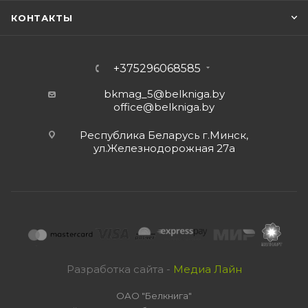
КОНТАКТЫ
+375296068585
bkmag_5@belkniga.by
office@belkniga.by
Республика Беларусь г.Минск,
ул.Железнодорожная 27а
Разработка сайта -
Медиа Лайн
ОАО "Белкнига"