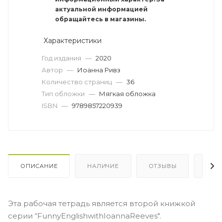
актуальной информацией
обращайтесь в магазины.
Характеристики
Год издания
—
2020
Автор
—
Иоанна Ривз
Количество страниц
—
36
Тип обложки
—
Мягкая обложка
ISBN
—
9789857220939
ОПИСАНИЕ
НАЛИЧИЕ
ОТЗЫВЫ
КАК
Эта рабочая тетрадь является второй книжкой
серии “FunnyEnglishwithIoannaReeves".