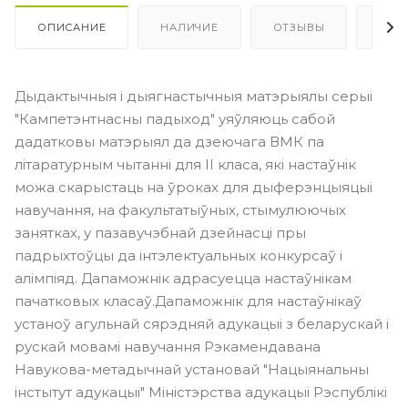
ОПИСАНИЕ
НАЛИЧИЕ
ОТЗЫВЫ
КАК
Дыдактычныя і дыягнастычныя матэрыялы серыі
"Кампетэнтнасны падыход" уяўляюць сабой
дадатковы матэрыял да дзеючага ВМК па
літаратурным чытанні для ІI класа, які настаўнік
можа скарыстаць на ўроках для дыферэнцыяцыі
навучання, на факультатыўных, стымулюючых
занятках, у пазавучэбнай дзейнасці пры
падрыхтоўцы да інтэлектуальных конкурсаў і
алімпіяд. Дапаможнік адрасуецца настаўнікам
пачатковых класаў.Дапаможнік для настаўнікаў
устаноў агульнай сярэдняй адукацыі з беларускай і
рускай мовамі навучання Рэкамендавана
Навукова-метадычнай установай "Нацыянальны
інстытут адукацыі" Міністэрства адукацыі Рэспублікі