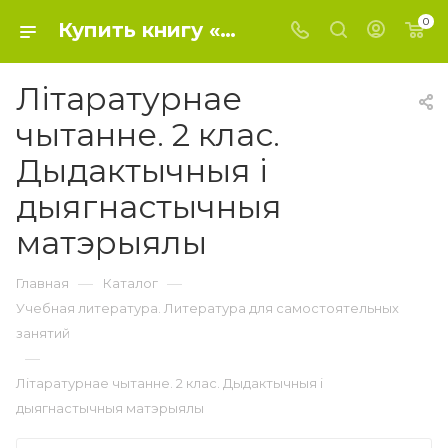
0
Купить книгу «Літаратурнае чытанне. 2 клас. Дыдактычныя і дыягнастычныя матэрыялы» 2018, Галина Федорович - Учебная литература. Литература для самостоятельных занятий
Літаратурнае
чытанне. 2 клас.
Дыдактычныя і
дыягнастычныя
матэрыялы
—
—
Главная
Каталог
Учебная литература. Литература для самостоятельных
занятий
—
Літаратурнае чытанне. 2 клас. Дыдактычныя і
дыягнастычныя матэрыялы