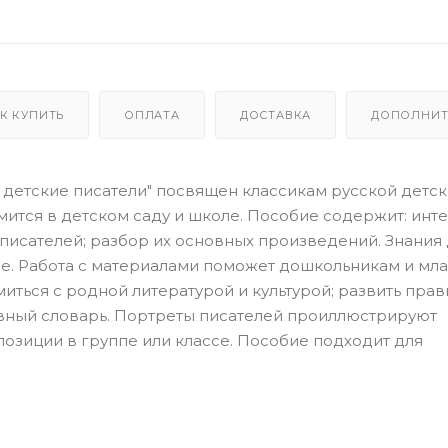
К КУПИТЬ
ОПЛАТА
ДОСТАВКА
ДОПОЛНИТ
 детские писатели" посвящен классикам русской детс
мит­ся в детском саду и школе. Пособие содержит: ин
писателей; разбор их основных произведений. Знания
ъеме. Работа с материалами поможет дошкольникам и м
ться с родной литературой и культурой; развить прав
тивный словарь. Портреты писателей проиллюстрируют
позиции в группе или классе. Пособие подходит для