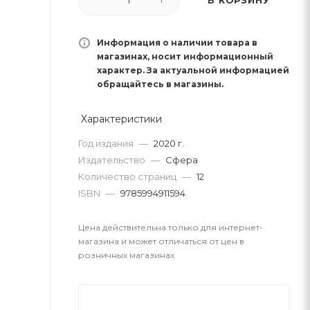
Информация о наличии товара в
магазинах, носит информационный
характер. За актуальной информацией
обращайтесь в магазины.
Характеристики
Год издания
—
2020 г.
Издательство
—
Сфера
Количество страниц
—
12
ISBN
—
9785994911594
Цена действительна только для интернет-
магазина и может отличаться от цен в
розничных магазинах