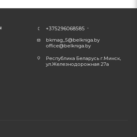
Ы
+375296068585
bkmag_5@belkniga.by
office@belkniga.by
Республика Беларусь г.Минск,
ул.Железнодорожная 27а