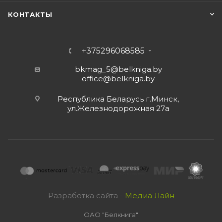
КОНТАКТЫ
+375296068585
bkmag_5@belkniga.by
office@belkniga.by
Республика Беларусь г.Минск,
ул.Железнодорожная 27а
Разработка сайта -
Медиа Лайн
ОАО "Белкнига"