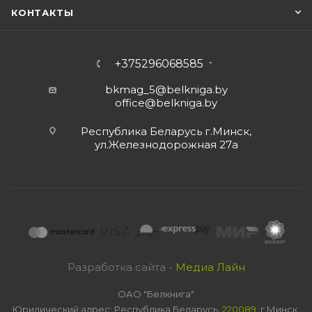
КОНТАКТЫ
+375296068585
bkmag_5@belkniga.by
office@belkniga.by
Республика Беларусь г.Минск,
ул.Железнодорожная 27а
Разработка сайта -
Медиа Лайн
ОАО "Белкнига"
Юридический адрес: Республика Беларусь,
220089
, г.Минск,